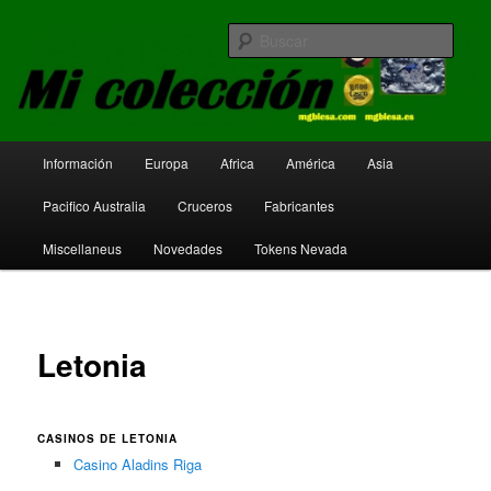
Ir
colección fichas casinos de juego
al
Busc
contenido
principal
Mi colección
Menú
Información
Europa
Africa
América
Asia
principal
Pacifico Australia
Cruceros
Fabricantes
Miscellaneus
Novedades
Tokens Nevada
Letonia
CASINOS DE LETONIA
Casino Aladins Riga