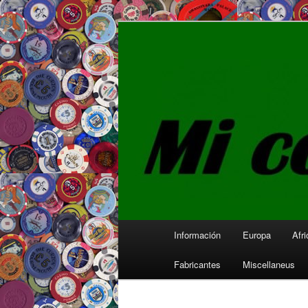
Ir
colección fichas casinos de jue
al
contenido
Mi colección
principal
Menú
Información
Europa
Afri
principal
Fabricantes
Miscellaneus