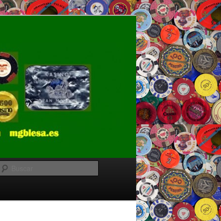
Buscar