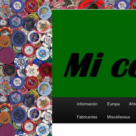
Ir
colección fichas casinos de jue
al
contenido
Mi colección
principal
Menú
Información
Europa
Afri
principal
Fabricantes
Miscellaneus