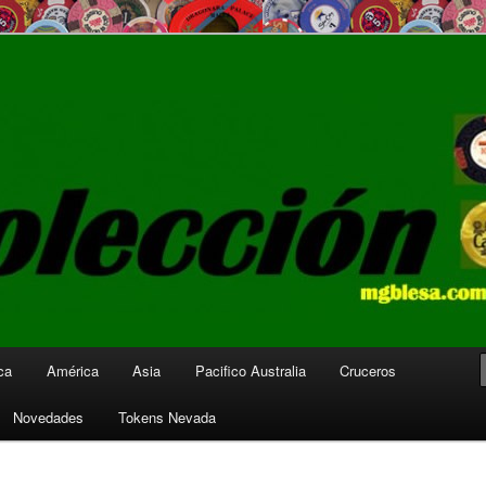
go
ca
América
Asia
Pacifico Australia
Cruceros
Novedades
Tokens Nevada