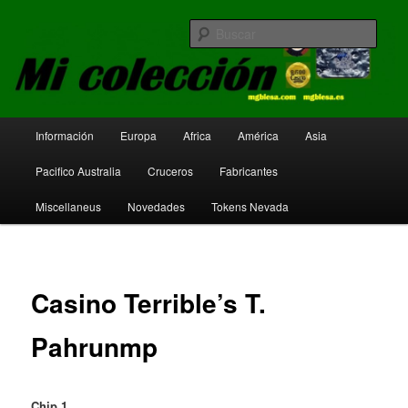
Ir
colección fichas casinos de juego
al
Busc
contenido
principal
Mi colección
Menú
Información
Europa
Africa
América
Asia
principal
Pacifico Australia
Cruceros
Fabricantes
Miscellaneus
Novedades
Tokens Nevada
Casino Terrible’s T.
Pahrunmp
Chip 1