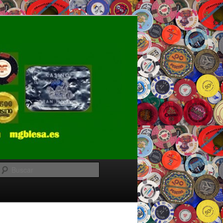
Buscar