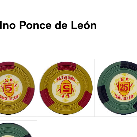
ino Ponce de León