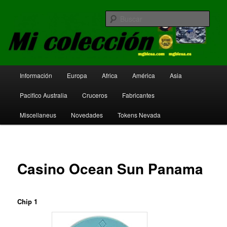
Ir
colección fichas casinos de juego
al
Busc
contenido
principal
Mi colección
Menú
Información
Europa
Africa
América
Asia
principal
Pacifico Australia
Cruceros
Fabricantes
Miscellaneus
Novedades
Tokens Nevada
Casino Ocean Sun Panama
Chip 1