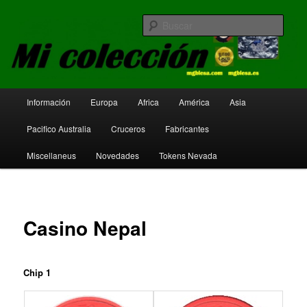
Ir
colección fichas casinos de juego
al
Busc
contenido
principal
Mi colección
Menú
Información
Europa
Africa
América
Asia
principal
Pacifico Australia
Cruceros
Fabricantes
Miscellaneus
Novedades
Tokens Nevada
Casino Nepal
Chip 1