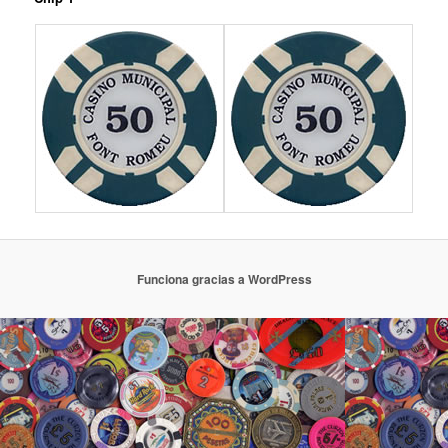
Funciona gracias a WordPress