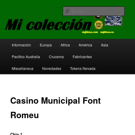
Ir
colección fichas casinos de juego
al
Busc
contenido
principal
Mi colección
Menú
Información
Europa
Africa
América
Asia
principal
Pacifico Australia
Cruceros
Fabricantes
Miscellaneus
Novedades
Tokens Nevada
Casino Municipal Font
Romeu
Chip 1