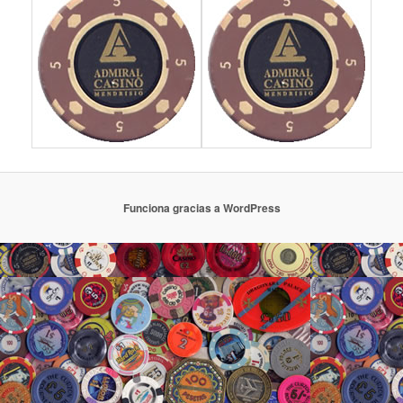
Funciona gracias a WordPress