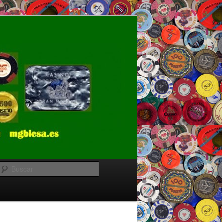
Buscar