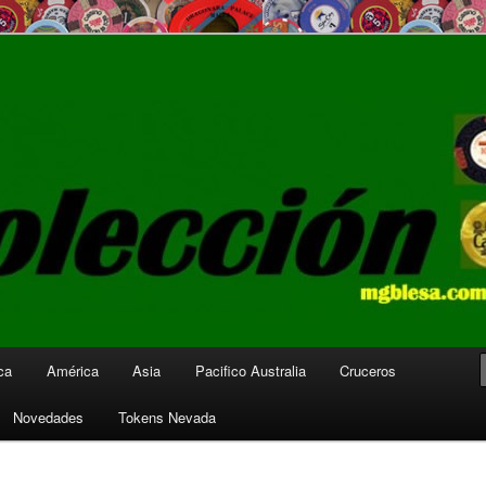
go
ca
América
Asia
Pacifico Australia
Cruceros
Novedades
Tokens Nevada