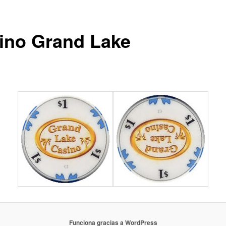
ino Grand Lake
Funciona gracias a WordPress