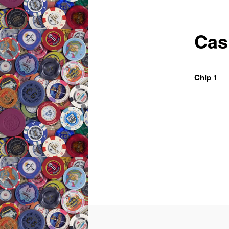
Cas
Chip 1