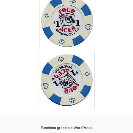
Funciona gracias a WordPress