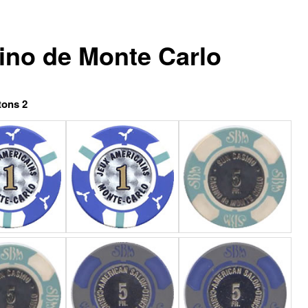
ino de Monte Carlo
tons 2