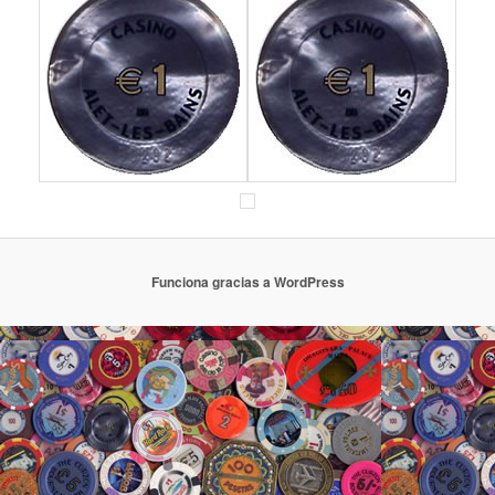
Funciona gracias a WordPress