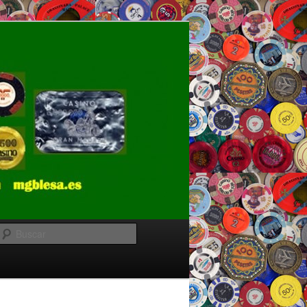
Buscar